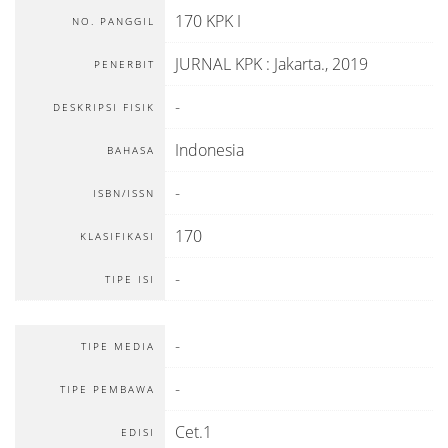
170 KPK I
NO. PANGGIL
JURNAL KPK
:
Jakarta
.,
2019
PENERBIT
-
DESKRIPSI FISIK
Indonesia
BAHASA
-
ISBN/ISSN
170
KLASIFIKASI
-
TIPE ISI
-
TIPE MEDIA
-
TIPE PEMBAWA
Cet.1
EDISI