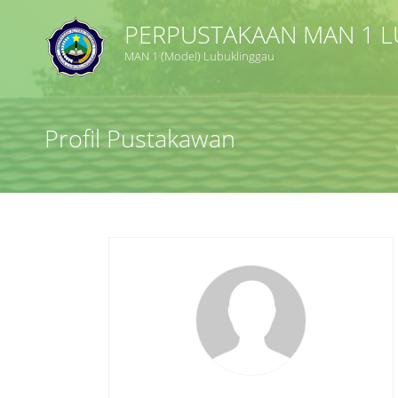
PERPUSTAKAAN MAN 1 
MAN 1 (Model) Lubuklinggau
Judul
Profil Pustakawan
Subyek
Tipe Koleksi
GMD
Pencarian