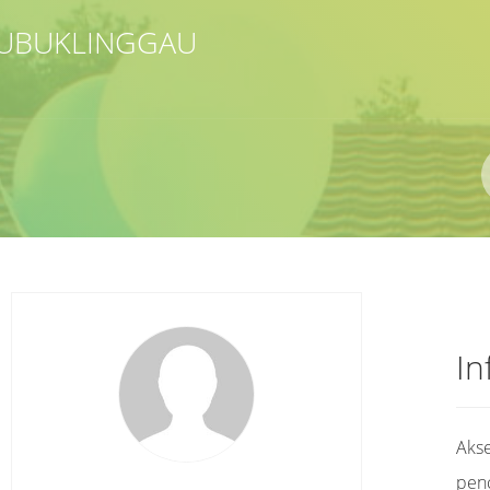
LUBUKLINGGAU
Pengarang
ISBN/ISSN
Lokasi
In
Akse
pen